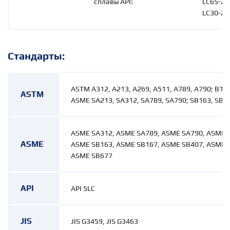
сплавы API:
LC65-25
LC30-22
Стандарты:
ASTM A312, A213, A269, A511, A789, A790; B16
ASTM
ASME SA213, SA312, SA789, SA790; SB163, SB4
ASME SA312, ASME SA789, ASME SA790, ASME 
ASME
ASME SB163, ASME SB167, ASME SB407, ASME 
ASME SB677
API
API 5LC
JIS
JIS G3459, JIS G3463