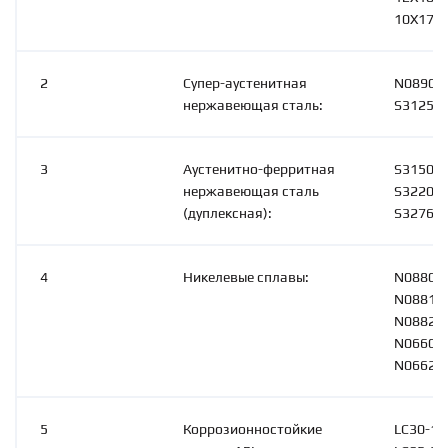
10Х17Н
2
Супер-аустенитная
N08904,
нержавеющая сталь:
S31254
3
Аустенитно-ферритная
S31500,
нержавеющая сталь
S32205,
(дуплексная):
S32760
4
Никелевые сплавы:
N08800,
N08811,
N08825,
N06600,
N06625
5
Коррозионностойкие
LC30-18