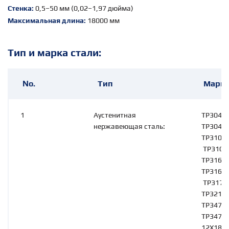
Стенка:
0,5–50 мм (0,02–1,97 дюйма)
Максимальная длина:
18000 мм
Тип и марка стали:
No.
Тип
Марка
1
Аустенитная
TP304/3
нержавеющая сталь:
TP304H,
TP310S/
TP310H
TP316/3
TP316TI
TP317L,
TP321H,
TP347H,
TP347H
12Х18Н