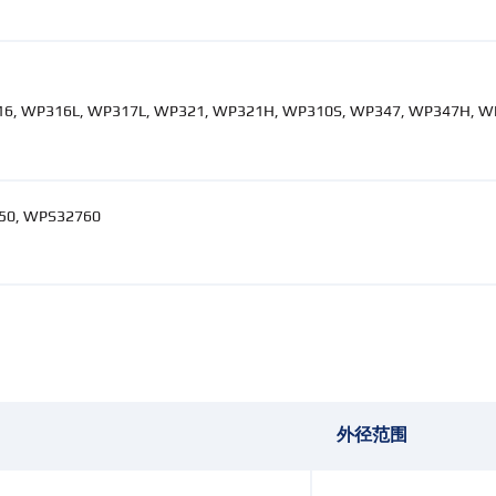
6, WP316L, WP317L, WP321, WP321H, WP310S, WP347, WP347H, W
50, WPS32760
外径范围