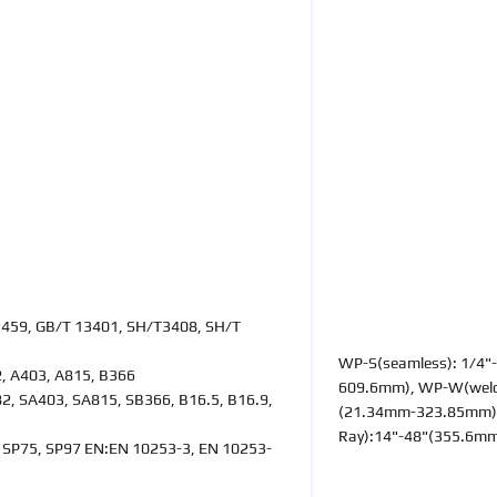
459, GB/T 13401, SH/T3408, SH/T
WP-S(seamless): 1/4"
 A403, A815, B366
609.6mm), WP-W(weld
, SA403, SA815, SB366, B16.5, B16.9,
(21.34mm-323.85mm)
Ray):14"-48"(355.6
 SP75, SP97 EN:EN 10253-3, EN 10253-