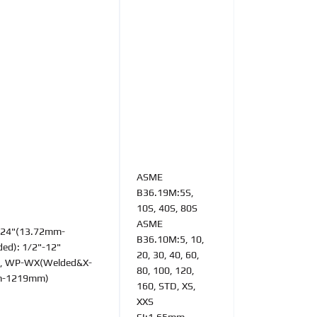
ASME
B36.19M:5S,
10S, 40S, 80S
ASME
-24"(13.72mm-
B36.10M:5, 10,
ed): 1/2"-12"
20, 30, 40, 60,
, WP-WX(Welded&X-
80, 100, 120,
mm-1219mm)
160, STD, XS,
XXS